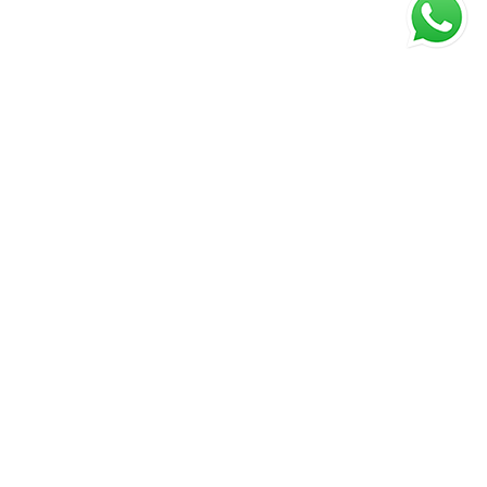
PAGAMENTO
TRASPORTO
CONDIZIONI DI VENDITA
DIRITTO DI RECESSO
PRIVACY
COOKIE
Paga a rate con Paypal
Da anni La Mercerie è un punto di riferimento per la vendita al
dettaglio di abbigliamento e intimo uomo, donna e bambino.
Aperti tutti i giorni dalle 9:00 alle 12:30 e dalle 15:30 alle 19:30