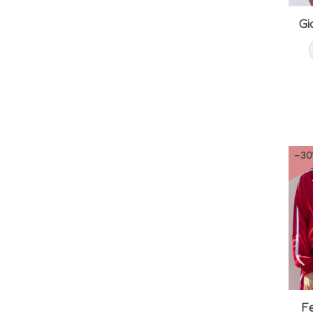
Gi
-3
F