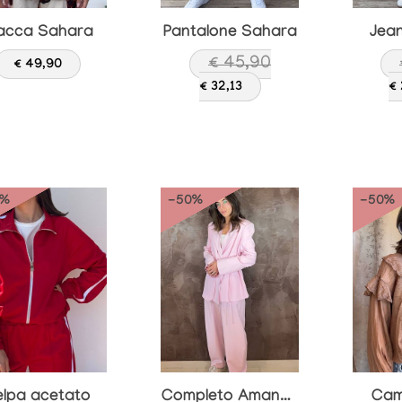
acca Sahara
Pantalone Sahara
Jean
€ 45,90
€ 49,90
€ 32,13
€
0%
-50%
-50%
Completo Amanda
elpa acetato
Cam