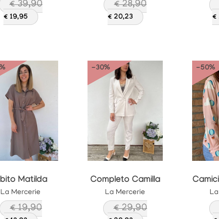
€ 39,90
€ 28,90
€ 19,95
€ 20,23
€
0%
-30%
-50%
bito Matilda
Completo Camilla
La Mercerie
La Mercerie
La
€ 19,90
€ 29,90