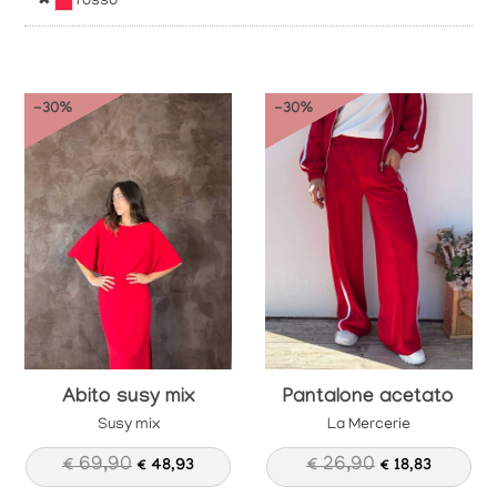
✖
rosso
-30%
-30%
Abito susy mix
Pantalone acetato
Susy mix
La Mercerie
€ 69,90
€ 26,90
€ 48,93
€ 18,83