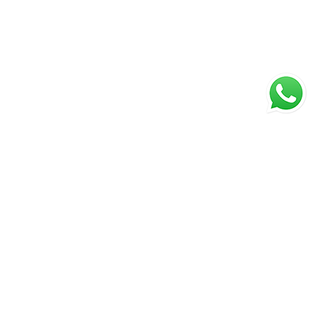
PAGAMENTO
TRASPORTO
CONDIZIONI DI VENDITA
DIRITTO DI RECESSO
PRIVACY
COOKIE
Paga a rate con Paypal