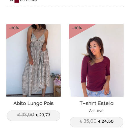
✖
bordeaux
-30%
-30%
Abito Lungo Pois
T-shirt Estella
ArtLove
€ 33,90
€ 23,73
€ 35,00
€ 24,50