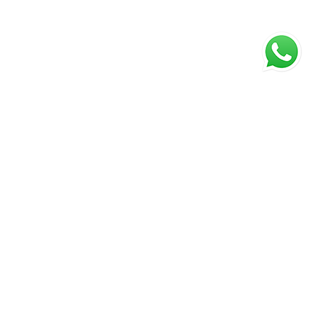
PAGAMENTO
TRASPORTO
CONDIZIONI DI VENDITA
DIRITTO DI RECESSO
PRIVACY
COOKIE
Paga a rate con Paypal