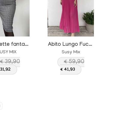
Longuette fantasia
Abito Lungo Fucsia
USY MIX
Susy Mix
€ 39,90
€ 59,90
 31,92
€ 41,93