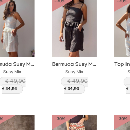
0%
-30%
-30%
Bermuda Susy Mix in Lino Panna
Bermuda Susy Mix in Lino Moro
Susy Mix
Susy Mix
S
€ 49,90
€ 49,90
€ 34,93
€ 34,93
€
0%
-30%
-30%