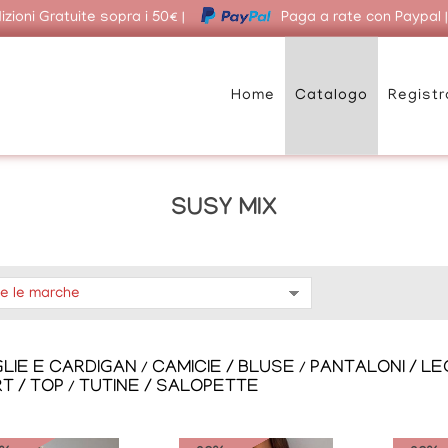
zioni Gratuite sopra i 50€ |
Paga a rate con Paypal 
Home
Catalogo
Registr
SUSY MIX
LIE E CARDIGAN
CAMICIE / BLUSE
PANTALONI / LE
/
/
RT / TOP
TUTINE / SALOPETTE
/