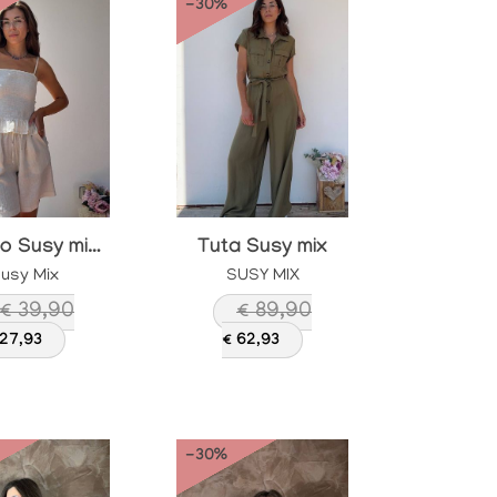
-30%
Top lino Susy mix Panna
Tuta Susy mix
usy Mix
SUSY MIX
€ 39,90
€ 89,90
 27,93
€ 62,93
-30%