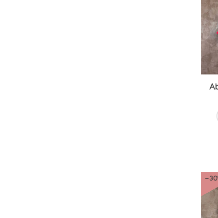
Ab
-3