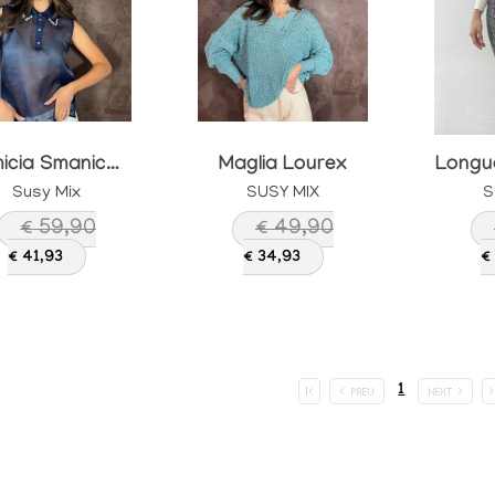
Camicia Smanicata Susy Mix
Maglia Lourex
Susy Mix
SUSY MIX
S
€ 59,90
€ 49,90
€ 41,93
€ 34,93
€
1