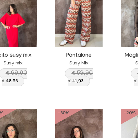
ito susy mix
Pantalone
Magl
Susy mix
Susy Mix
S
€ 69,90
€ 59,90
€ 48,93
€ 41,93
€
0%
-30%
-20%