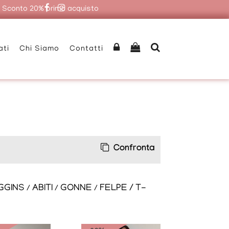
|
Sconto 20% primo acquisto
ati
Chi Siamo
Contatti
Confronta
GGINS
ABITI
GONNE
FELPE / T-
/
/
/